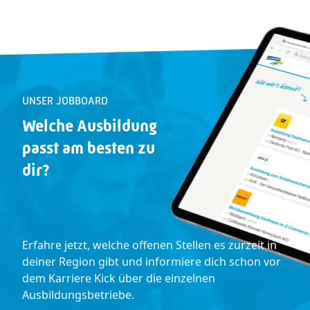
UNSER JOBBOARD
Welche Ausbildung
passt
am besten zu
dir
?
Erfahre jetzt, welche offenen Stellen es zurzeit in
deiner Region gibt und informiere dich schon vor
dem Karriere Kick über die einzelnen
Ausbildungsbetriebe.