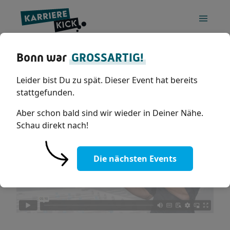
Bonn
15. Juli 2026
Bonn war
GROSSARTIG!
Dieses Event ist bereits vergangen.
Leider bist Du zu spät. Dieser Event hat bereits
stattgefunden.
Aber schon bald sind wir wieder in Deiner Nähe.
Schau direkt nach!
Bitte
um diesen Inhalt
Cookies akzeptieren
Die nächsten Events
anzusehen.