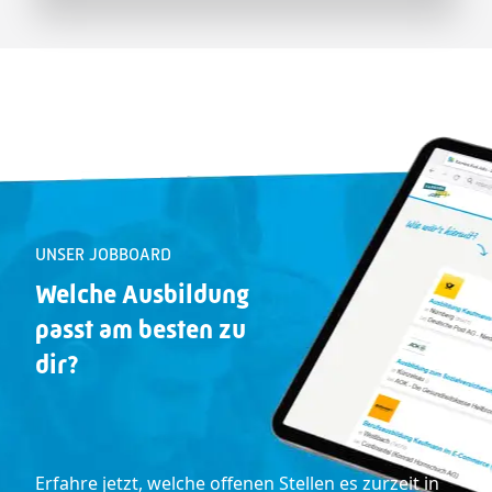
UNSER JOBBOARD
Welche Ausbildung
passt
am besten zu
dir
?
Erfahre jetzt, welche offenen Stellen es zurzeit in